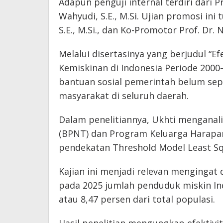
Adapun penguji internal terdiri dari Pr
Wahyudi, S.E., M.Si. Ujian promosi in
S.E., M.Si., dan Ko-Promotor Prof. Dr. Na
Melalui disertasinya yang berjudul “
Kemiskinan di Indonesia Periode 200
bantuan sosial pemerintah belum s
masyarakat di seluruh daerah.
Dalam penelitiannya, Ukhti menganali
(BPNT) dan Program Keluarga Harapan
pendekatan Threshold Model Least Sq
Kajian ini menjadi relevan mengingat
pada 2025 jumlah penduduk miskin In
atau 8,47 persen dari total populasi.
Hasil penelitian mengungkap efektiv