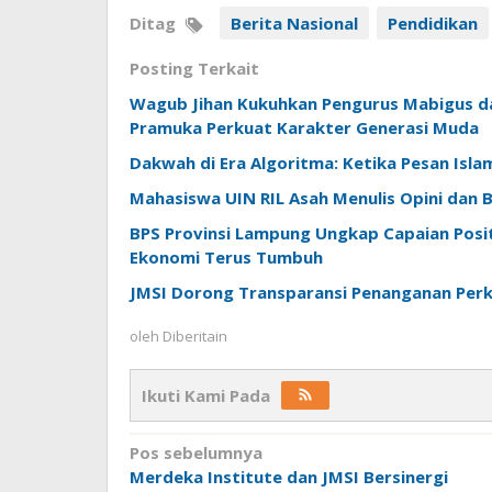
Ditag
Berita Nasional
Pendidikan
Posting Terkait
Wagub Jihan Kukuhkan Pengurus Mabigus d
Pramuka Perkuat Karakter Generasi Muda
Dakwah di Era Algoritma: Ketika Pesan Isl
Mahasiswa UIN RIL Asah Menulis Opini dan Be
BPS Provinsi Lampung Ungkap Capaian Positi
Ekonomi Terus Tumbuh
JMSI Dorong Transparansi Penanganan Perk
oleh
Diberitain
Ikuti Kami Pada
Navigasi
Pos sebelumnya
Merdeka Institute dan JMSI Bersinergi
pos