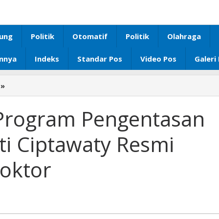
ung
Politik
Otomatif
Politik
Olahraga
innya
Indeks
Standar Pos
Video Pos
Galeri
»
Riset
Efektivitas
Program
s Program Pengentasan
Pengentasan
Kemiskinan,
ti Ciptawaty Resmi
Ukhti
Ciptawaty
oktor
Resmi
Sandang
Gelar
Doktor