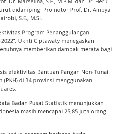
of. Dr. Marselina, S.E., M.P.M. dan Dr. Heru
i turut didampingi Promotor Prof. Dr. Ambya,
irobi, S.E., M.Si.
Efektivitas Program Penanggulangan
0–2022”, Ukhti Ciptawaty menegaskan
epenuhnya memberikan dampak merata bagi
sis efektivitas Bantuan Pangan Non-Tunai
 (PKH) di 34 provinsi menggunakan
uares.
 data Badan Pusat Statistik menunjukkan
donesia masih mencapai 25,85 juta orang
itas kedua program berbeda-beda