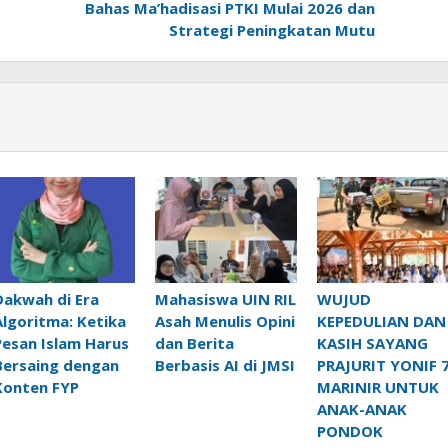
Bahas Ma’hadisasi PTKI Mulai 2026 dan
Strategi Peningkatan Mutu
Dakwah di Era
Mahasiswa UIN RIL
WUJUD
Algoritma: Ketika
Asah Menulis Opini
KEPEDULIAN DAN
Pesan Islam Harus
dan Berita
KASIH SAYANG
Bersaing dengan
Berbasis AI di JMSI
PRAJURIT YONIF 
Konten FYP
MARINIR UNTUK
ANAK-ANAK
PONDOK