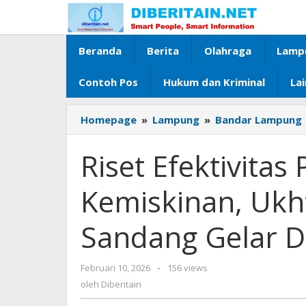
Lewati
ke
konten
Beranda
Berita
Olahraga
Lamp
Contoh Pos
Hukum dan Kriminal
La
Homepage
»
Lampung
»
Bandar Lampung
Riset Efektivita
Kemiskinan, Ukh
Sandang Gelar D
Februari 10, 2026
oleh
-
156 views
Diberitain
oleh
Diberitain