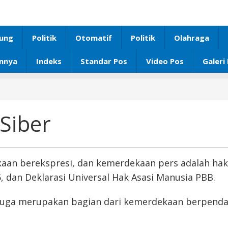
ung
Politik
Otomatif
Politik
Olahraga
innya
Indeks
Standar Pos
Video Pos
Galeri
Siber
n berekspresi, dan kemerdekaan pers adalah hak 
 dan Deklarasi Universal Hak Asasi Manusia PBB.
 juga merupakan bagian dari kemerdekaan berpenda