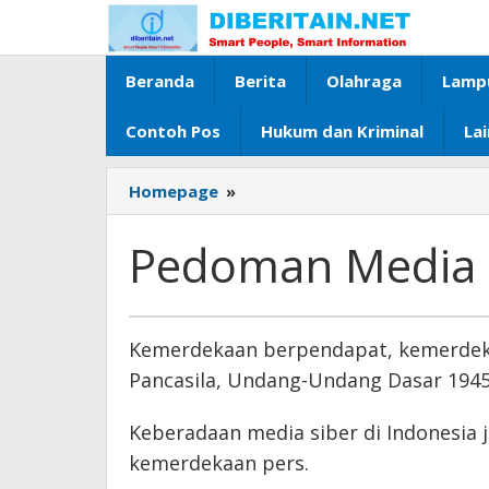
Lewati
ke
konten
Beranda
Berita
Olahraga
Lamp
Contoh Pos
Hukum dan Kriminal
La
Homepage
»
Pedoman
Media
Siber
Pedoman Media 
Maret
Kemerdekaan berpendapat, kemerdekaa
16,
Pancasila, Undang-Undang Dasar 1945,
2019
oleh
Diberitain
Keberadaan media siber di Indonesia
kemerdekaan pers.