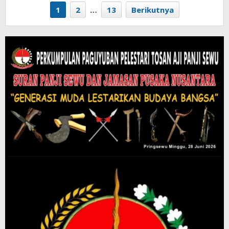
1
2
…
13
Berikutnya