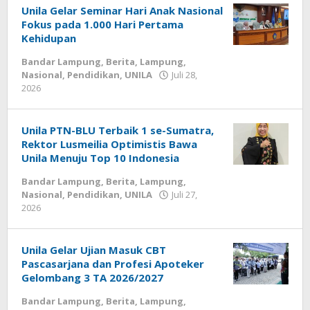
Unila Gelar Seminar Hari Anak Nasional
Fokus pada 1.000 Hari Pertama
Kehidupan
Bandar Lampung
,
Berita
,
Lampung
,
Nasional
,
Pendidikan
,
UNILA
Juli 28,
2026
oleh
Diberitain
Unila PTN-BLU Terbaik 1 se-Sumatra,
Rektor Lusmeilia Optimistis Bawa
Unila Menuju Top 10 Indonesia
Bandar Lampung
,
Berita
,
Lampung
,
Nasional
,
Pendidikan
,
UNILA
Juli 27,
2026
oleh
Diberitain
Unila Gelar Ujian Masuk CBT
Pascasarjana dan Profesi Apoteker
Gelombang 3 TA 2026/2027
Bandar Lampung
,
Berita
,
Lampung
,