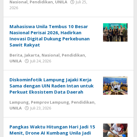
Nasional
,
Pendidikan
,
UNILA
Juli 25,
2026
oleh
Diberitain
Mahasiswa Unila Tembus 10 Besar
Nasional Perisai 2026, Hadirkan
Inovasi Digital Dukung Perkebunan
Sawit Rakyat
Berita
,
Jakarta
,
Nasional
,
Pendidikan
,
UNILA
Juli 24, 2026
oleh
Diberitain
Diskominfotik Lampung Jajaki Kerja
Sama dengan UIN Raden Intan untuk
Perkuat Ekosistem Data Daerah
Lampung
,
Pemprov Lampung
,
Pendidikan
,
UNILA
Juli 23, 2026
oleh
Diberitain
Pangkas Waktu Hitungan Hari Jadi 15
Menit, Drone AI Kumbang Unila Jadi