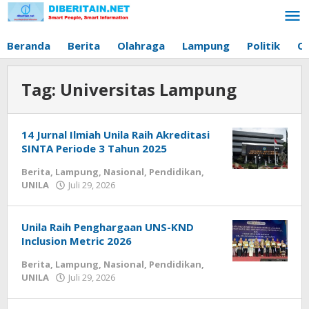
Lewati
ke
konten
Beranda
Berita
Olahraga
Lampung
Politik
O
Tag:
Universitas Lampung
14 Jurnal Ilmiah Unila Raih Akreditasi
SINTA Periode 3 Tahun 2025
Berita
,
Lampung
,
Nasional
,
Pendidikan
,
UNILA
Juli 29, 2026
oleh
Diberitain
Unila Raih Penghargaan UNS-KND
Inclusion Metric 2026
Berita
,
Lampung
,
Nasional
,
Pendidikan
,
UNILA
Juli 29, 2026
oleh
Diberitain