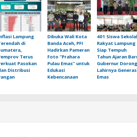
Inflasi Lampung
Dibuka Wali Kota
401 Siswa Sekola
Terendah di
Banda Aceh, PFI
Rakyat Lampung
Sumatera,
Hadirkan Pameran
Siap Tempuh
Pemprov Terus
Foto “Prahara
Tahun Ajaran Bar
Perkuat Pasokan
Pulau Emas” untuk
Gubernur Doron
dan Distribusi
Edukasi
Lahirnya Generas
Pangan
Kebencanaan
Emas