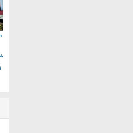
h
u,
g
i