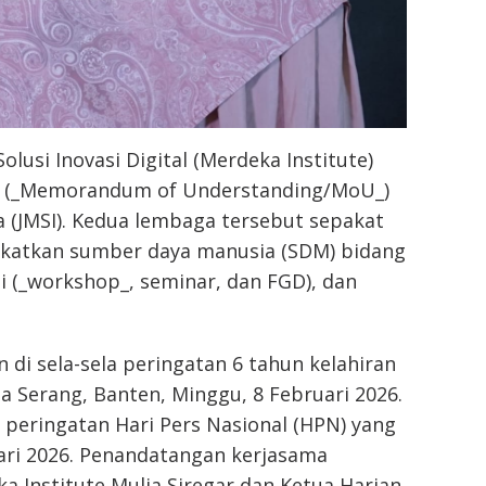
olusi Inovasi Digital (Merdeka Institute)
 (_Memorandum of Understanding/MoU_)
a (JMSI). Kedua lembaga tersebut sepakat
gkatkan sumber daya manusia (SDM) bidang
i (_workshop_, seminar, dan FGD), dan
di sela-sela peringatan 6 tahun kelahiran
ta Serang, Banten, Minggu, 8 Februari 2026.
eringatan Hari Pers Nasional (HPN) yang
uari 2026. Penandatangan kerjasama
a Institute Mulia Siregar dan Ketua Harian