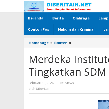
Lewati
ke
konten
Beranda
Berita
Olahraga
Lamp
Contoh Pos
Hukum dan Kriminal
La
Homepage
»
Banten
»
Merdeka
Institute
dan
Merdeka Institut
JMSI
Bersinergi
Tingkatkan SDM
Tingkatkan
SDM
Media
Februari 10, 2026
oleh
-
161 views
Diberitain
oleh
Diberitain