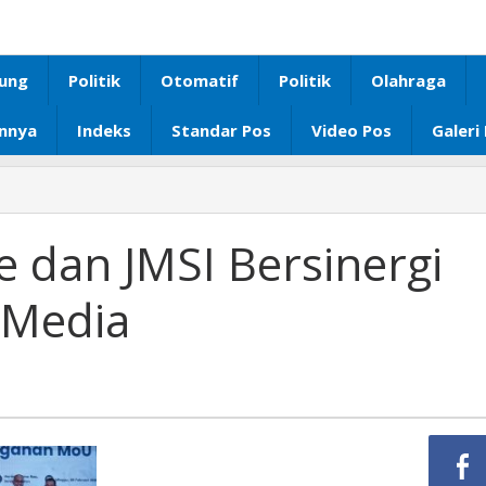
ung
Politik
Otomatif
Politik
Olahraga
innya
Indeks
Standar Pos
Video Pos
Galeri
e dan JMSI Bersinergi
 Media