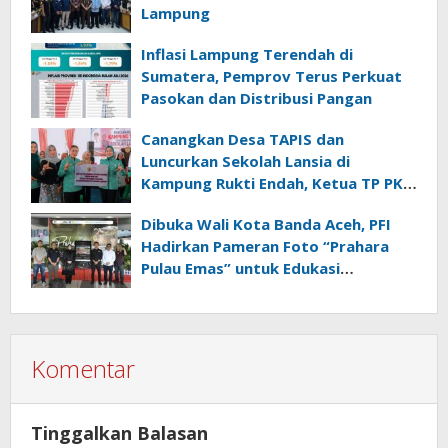
Lampung
Inflasi Lampung Terendah di
Sumatera, Pemprov Terus Perkuat
Pasokan dan Distribusi Pangan
Canangkan Desa TAPIS dan
Luncurkan Sekolah Lansia di
Kampung Rukti Endah, Ketua TP PKK
Lampung Dorong Pembangunan
Dibuka Wali Kota Banda Aceh, PFI
SDM Dimulai dari Desa
Hadirkan Pameran Foto “Prahara
Pulau Emas” untuk Edukasi
Kebencanaan
Komentar
Tinggalkan Balasan