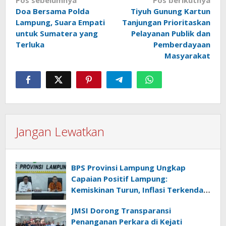
Navigasi
Doa Bersama Polda
Tiyuh Gunung Kartun
pos
Lampung, Suara Empati
Tanjungan Prioritaskan
untuk Sumatera yang
Pelayanan Publik dan
Terluka
Pemberdayaan
Masyarakat
Jangan Lewatkan
BPS Provinsi Lampung Ungkap
Capaian Positif Lampung:
Kemiskinan Turun, Inflasi Terkendali,
Ekonomi Terus Tumbuh
JMSI Dorong Transparansi
Penanganan Perkara di Kejati