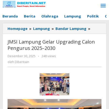
Lewati
ke
konten
Beranda
Berita
Olahraga
Lampung
Politik
O
Homepage
»
Lampung
»
Bandar Lampung
»
JMSI
Lampung
Gelar
JMSI Lampung Gelar Upgrading Calon
Upgradin
Pengurus 2025–2030
Calon
Pengurus
Desember 30, 2025
oleh
-
248 views
2025–
Diberitain
oleh
Diberitain
2030