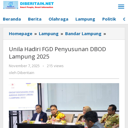
Lewati
ke
konten
Beranda
Berita
Olahraga
Lampung
Politik
O
Homepage
»
Lampung
»
Bandar Lampung
»
Unila
Hadiri
FGD
Unila Hadiri FGD Penyusunan DBOD
Penyusun
Lampung 2025
DBOD
Lampung
November 7, 2025
oleh
-
215 views
2025
Diberitain
oleh
Diberitain