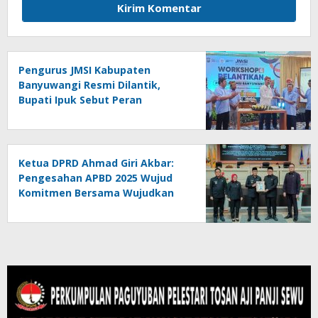
Pengurus JMSI Kabupaten
Banyuwangi Resmi Dilantik,
Bupati Ipuk Sebut Peran
Strategis Media
Ketua DPRD Ahmad Giri Akbar:
Pengesahan APBD 2025 Wujud
Komitmen Bersama Wujudkan
Lampung Sejahtera