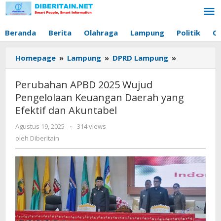
Lewati
ke
konten
Beranda
Berita
Olahraga
Lampung
Politik
O
Homepage
»
Lampung
»
DPRD Lampung
»
Perubahan
APBD
2025
Perubahan APBD 2025 Wujud
Wujud
Pengelolaan Keuangan Daerah yang
Pengelolaa
Efektif dan Akuntabel
Keuangan
Daerah
Agustus 19, 2025
oleh
-
314 views
yang
Diberitain
oleh
Diberitain
Efektif
dan
Akuntabel