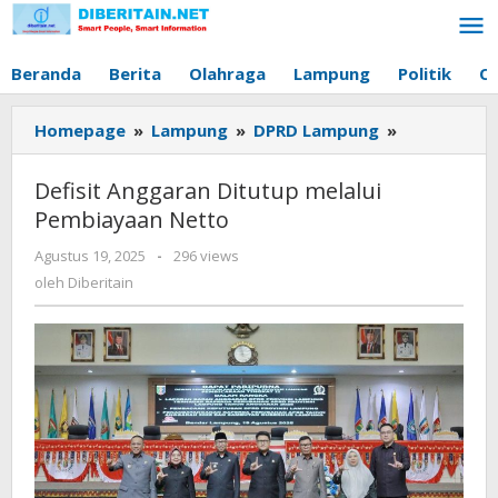
Lewati
ke
konten
Beranda
Berita
Olahraga
Lampung
Politik
O
Homepage
»
Lampung
»
DPRD Lampung
»
Defisit
Anggaran
Ditutup
Defisit Anggaran Ditutup melalui
melalui
Pembiayaan Netto
Pembiayaa
Netto
Agustus 19, 2025
oleh
-
296 views
Diberitain
oleh
Diberitain