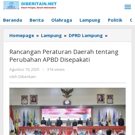
Lewati
ke
konten
Beranda
Berita
Olahraga
Lampung
Politik
O
Homepage
»
Lampung
»
DPRD Lampung
»
Rancangan
Peraturan
Daerah
Rancangan Peraturan Daerah tentang
tentang
Perubahan APBD Disepakati
Perubahan
APBD
Agustus 19, 2025
oleh
-
316 views
Disepakati
Diberitain
oleh
Diberitain