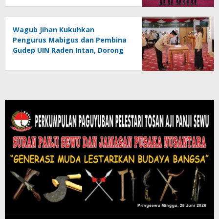
Wagub Jihan Kukuhkan
Pengurus Mabigus dan Pembina
Gudep UIN Raden Intan, Dorong
Pramuka Perkuat Karakter
Generasi Muda