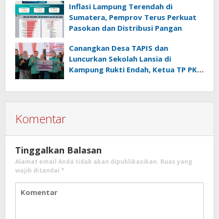
Inflasi Lampung Terendah di
Sumatera, Pemprov Terus Perkuat
Pasokan dan Distribusi Pangan
Canangkan Desa TAPIS dan
Luncurkan Sekolah Lansia di
Kampung Rukti Endah, Ketua TP PKK
Lampung Dorong Pembangunan
SDM Dimulai dari Desa
Komentar
Tinggalkan Balasan
Alamat email Anda tidak akan dipublikasikan.
Ruas yang
wajib ditandai
*