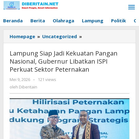
Lewati
ke
konten
Beranda
Berita
Olahraga
Lampung
Politik
O
Homepage
»
Uncategorized
»
Lampung
Siap
Jadi
Lampung Siap Jadi Kekuatan Pangan
Kekuatan
Nasional, Gubernur Libatkan ISPI
Pangan
Perkuat Sektor Peternakan
Nasional,
Gubernur
Mei 9, 2026
oleh
-
121 views
Libatkan
Diberitain
oleh
Diberitain
ISPI
Perkuat
Sektor
Peternakan