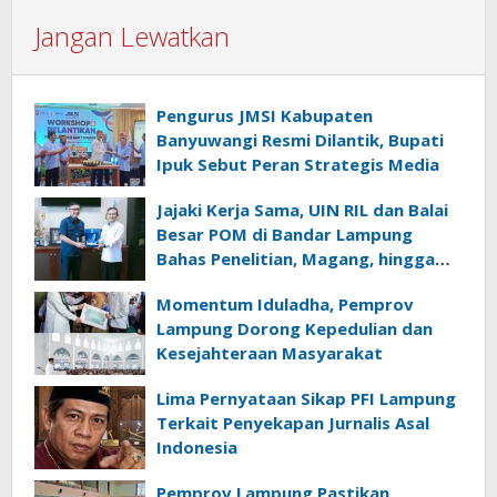
Jangan Lewatkan
Pengurus JMSI Kabupaten
Banyuwangi Resmi Dilantik, Bupati
Ipuk Sebut Peran Strategis Media
Jajaki Kerja Sama, UIN RIL dan Balai
Besar POM di Bandar Lampung
Bahas Penelitian, Magang, hingga
Penguatan Kewirausahaan
Momentum Iduladha, Pemprov
Mahasiswa
Lampung Dorong Kepedulian dan
Kesejahteraan Masyarakat
Lima Pernyataan Sikap PFI Lampung
Terkait Penyekapan Jurnalis Asal
Indonesia
Pemprov Lampung Pastikan