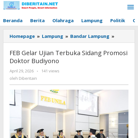
Lewati
ke
konten
Beranda
Berita
Olahraga
Lampung
Politik
O
Homepage
»
Lampung
»
Bandar Lampung
»
FEB
Gelar
Ujian
FEB Gelar Ujian Terbuka Sidang Promosi
Terbuka
Doktor Budiyono
Sidang
Promosi
April 29, 2026
oleh
-
141 views
Doktor
Diberitain
oleh
Diberitain
Budiyono