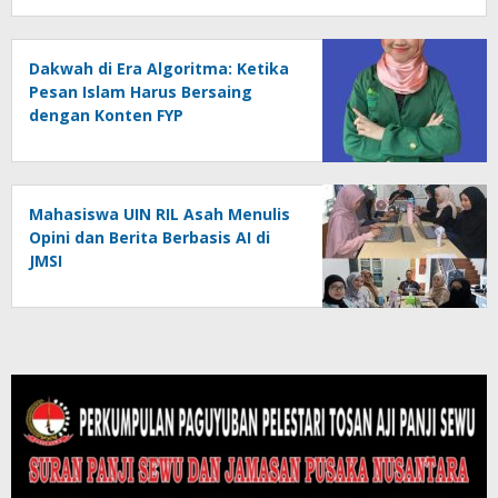
Dakwah di Era Algoritma: Ketika
Pesan Islam Harus Bersaing
dengan Konten FYP
Mahasiswa UIN RIL Asah Menulis
Opini dan Berita Berbasis AI di
JMSI