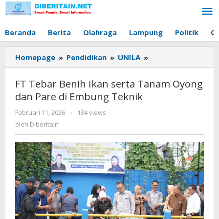
Lewati
ke
konten
Beranda
Berita
Olahraga
Lampung
Politik
O
Homepage
»
Pendidikan
»
UNILA
»
FT
Tebar
Benih
FT Tebar Benih Ikan serta Tanam Oyong
Ikan
dan Pare di Embung Teknik
serta
Tanam
Februari 11, 2026
oleh
-
134 views
Oyong
Diberitain
oleh
Diberitain
dan
Pare
di
Embung
Teknik