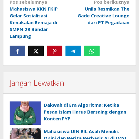
Navigasi
Pos sebelumnya
Pos berikutnya
Mahasiswa KKN FKIP
Unila Resmikan The
pos
Gelar Sosialisasi
Gade Creative Lounge
Kenakalan Remaja di
dari PT Pegadaian
SMPN 29 Bandar
Lampung
Jangan Lewatkan
Dakwah di Era Algoritma: Ketika
Pesan Islam Harus Bersaing dengan
Konten FYP
Mahasiswa UIN RIL Asah Menulis
Opini dan Berita Berbasis AI di JMSI