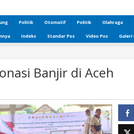
ung
Politik
Otomatif
Politik
Olahraga
innya
Indeks
Standar Pos
Video Pos
Galeri
an
onasi Banjir di Aceh