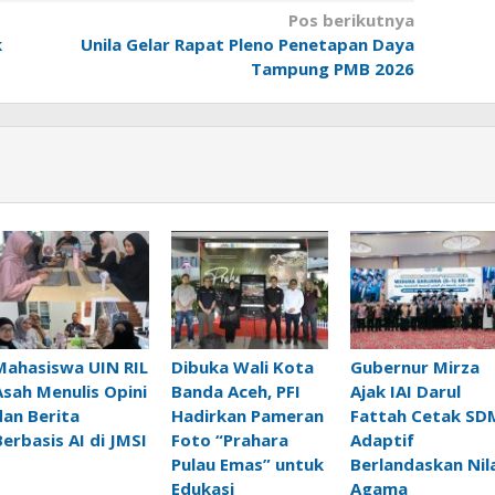
Pos berikutnya
k
Unila Gelar Rapat Pleno Penetapan Daya
Tampung PMB 2026
Mahasiswa UIN RIL
Dibuka Wali Kota
Gubernur Mirza
Asah Menulis Opini
Banda Aceh, PFI
Ajak IAI Darul
dan Berita
Hadirkan Pameran
Fattah Cetak SD
Berbasis AI di JMSI
Foto “Prahara
Adaptif
Pulau Emas” untuk
Berlandaskan Nila
Edukasi
Agama