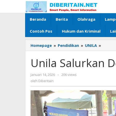
Lewati
ke
konten
Beranda
Berita
Olahraga
Lamp
Contoh Pos
Hukum dan Kriminal
La
Homepage
»
Pendidikan
»
UNILA
»
Unila
Salurk
Donasi
Unila Salurkan D
Banjir
di
Aceh
Januari 14, 2026
oleh
-
206 views
Diberitain
oleh
Diberitain