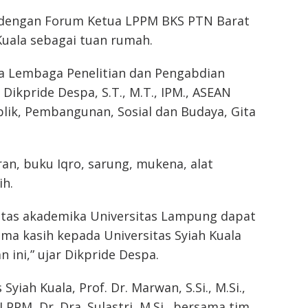
n dengan Forum Ketua LPPM BKS PTN Barat
Kuala sebagai tuan rumah.
ala Lembaga Penelitian dan Pengabdian
 Dikpride Despa, S.T., M.T., IPM., ASEAN
blik, Pembangunan, Sosial dan Budaya, Gita
an, buku Iqro, sarung, mukena, alat
h.
vitas akademika Universitas Lampung dapat
ma kasih kepada Universitas Syiah Kuala
n ini,” ujar Dikpride Despa.
Syiah Kuala, Prof. Dr. Marwan, S.Si., M.Si.,
PPM, Dr. Dra. Sulastri, M.Si., bersama tim.