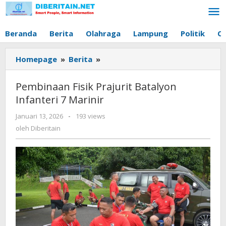
Lewati
ke
konten
Beranda
Berita
Olahraga
Lampung
Politik
O
Homepage
»
Berita
»
Pembinaan
Fisik
Prajurit
Pembinaan Fisik Prajurit Batalyon
Batalyon
Infanteri 7 Marinir
Infanteri
7
Januari 13, 2026
oleh
-
193 views
Marinir
Diberitain
oleh
Diberitain