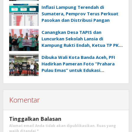
Inflasi Lampung Terendah di
Sumatera, Pemprov Terus Perkuat
Pasokan dan Distribusi Pangan
Canangkan Desa TAPIS dan
Luncurkan Sekolah Lansia di
Kampung Rukti Endah, Ketua TP PKK
Lampung Dorong Pembangunan
Dibuka Wali Kota Banda Aceh, PFI
SDM Dimulai dari Desa
Hadirkan Pameran Foto “Prahara
Pulau Emas” untuk Edukasi
Kebencanaan
Komentar
Tinggalkan Balasan
Alamat email Anda tidak akan dipublikasikan.
Ruas yang
wajib ditandai
*