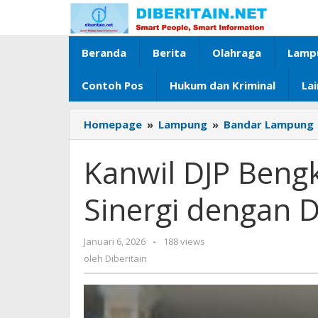
Lewati
ke
konten
Beranda
Berita
Olahraga
Lamp
Contoh Pos
Hukum dan Kriminal
La
Homepage
»
Lampung
»
Bandar Lampung
Kanwil DJP Beng
Sinergi dengan 
Januari 6, 2026
oleh
-
188 views
Diberitain
oleh
Diberitain