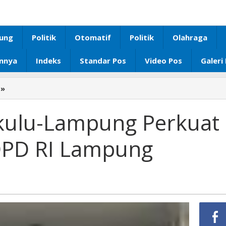
ung
Politik
Otomatif
Politik
Olahraga
innya
Indeks
Standar Pos
Video Pos
Galeri
»
Kanwil
DJP
Bengkulu-
kulu-Lampung Perkuat
Lampung
Perkuat
DPD RI Lampung
Sinergi
dengan
DPD
RI
Lampung