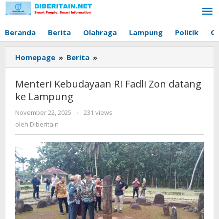
Lewati
ke
konten
Beranda
Berita
Olahraga
Lampung
Politik
O
Homepage
»
Berita
»
Menteri
Kebudayaan
RI
Menteri Kebudayaan RI Fadli Zon datang
Fadli
ke Lampung
Zon
datang
November 22, 2025
oleh
-
231 views
ke
Diberitain
oleh
Diberitain
Lampung