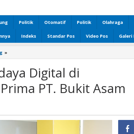
ung
Politik
Otomatif
Politik
Olahraga
innya
Indeks
Standar Pos
Video Pos
Galeri
g
»
Unila
Dorong
Budaya
aya Digital di
Digital
di
 Prima PT. Bukit Asam
Pelabuhan
Bukit
Prima
PT.
Bukit
Asam