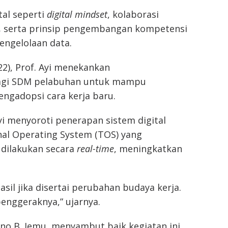
tal seperti
digital mindset
, kolaborasi
,
serta prinsip pengembangan kompetensi
pengelolaan data.
22), Prof. Ayi menekankan
agi SDM pelabuhan untuk mampu
ngadopsi cara kerja baru.
yi menyoroti penerapan sistem digital
nal Operating System (TOS) yang
dilakukan secara
real-time
, meningkatkan
sil jika disertai perubahan budaya kerja.
penggeraknya,” ujarnya.
ono B. Jemu, menyambut baik kegiatan ini