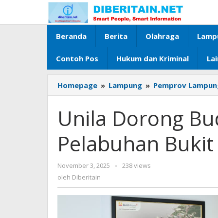
Lewati
ke
konten
Beranda
Berita
Olahraga
Lamp
Contoh Pos
Hukum dan Kriminal
La
Homepage
»
Lampung
»
Pemprov Lampun
Unila Dorong Bud
Pelabuhan Bukit
November 3, 2025
oleh
-
238 views
Diberitain
oleh
Diberitain