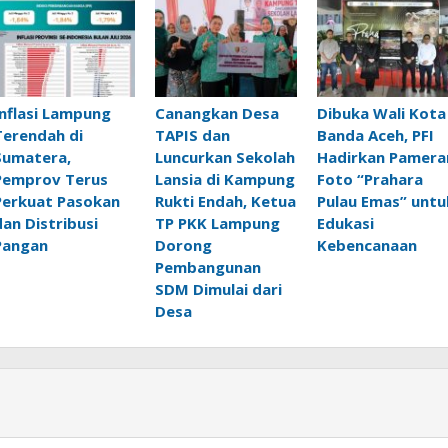
Inflasi Lampung
Canangkan Desa
Dibuka Wali Kota
Terendah di
TAPIS dan
Banda Aceh, PFI
Sumatera,
Luncurkan Sekolah
Hadirkan Pamera
Pemprov Terus
Lansia di Kampung
Foto “Prahara
Perkuat Pasokan
Rukti Endah, Ketua
Pulau Emas” untu
dan Distribusi
TP PKK Lampung
Edukasi
Pangan
Dorong
Kebencanaan
Pembangunan
SDM Dimulai dari
Desa