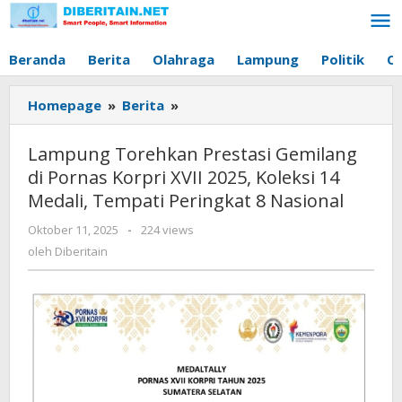
Lewati
ke
konten
Beranda
Berita
Olahraga
Lampung
Politik
O
Homepage
»
Berita
»
Lampung
Torehkan
Prestasi
Lampung Torehkan Prestasi Gemilang
Gemilang
di Pornas Korpri XVII 2025, Koleksi 14
di
Medali, Tempati Peringkat 8 Nasional
Pornas
Korpri
Oktober 11, 2025
oleh
-
224 views
XVII
Diberitain
oleh
Diberitain
2025,
Koleksi
14
Medali,
Tempati
Peringkat
8
Nasional