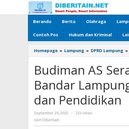
Lewati
ke
konten
Beranda
Berita
Olahraga
Lamp
Contoh Pos
Hukum dan Kriminal
La
Homepage
»
Lampung
»
DPRD Lampung
»
Budiman AS Sera
Bandar Lampung 
dan Pendidikan
September 24, 2025
oleh
-
233 views
Diberitain
oleh
Diberitain