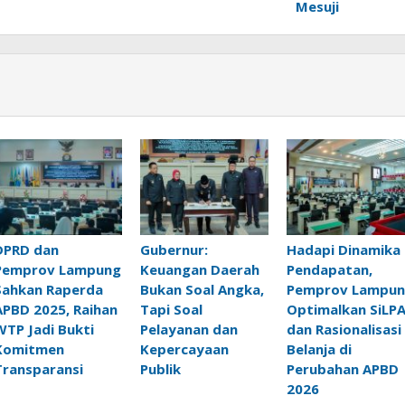
Mesuji
DPRD dan
Gubernur:
Hadapi Dinamika
Pemprov Lampung
Keuangan Daerah
Pendapatan,
Sahkan Raperda
Bukan Soal Angka,
Pemprov Lampu
APBD 2025, Raihan
Tapi Soal
Optimalkan SiLP
WTP Jadi Bukti
Pelayanan dan
dan Rasionalisasi
Komitmen
Kepercayaan
Belanja di
Transparansi
Publik
Perubahan APBD
2026