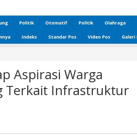
ung
Politik
Otomatif
Politik
Olahraga
innya
Indeks
Standar Pos
Video Pos
Galeri
Budiman
AS
Serap
p Aspirasi Warga
Aspirasi
Warga
Terkait Infrastruktur
Bandar
Lampung
Terkait
Infrastruktur
dan
Pendidikan