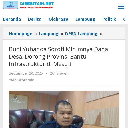
Lewati
ke
konten
Beranda
Berita
Olahraga
Lampung
Politik
O
Homepage
»
Lampung
»
DPRD Lampung
»
Budi
Yuhanda
Soroti
Budi Yuhanda Soroti Minimnya Dana
Minimnya
Desa, Dorong Provinsi Bantu
Dana
Infrastruktur di Mesuji
Desa,
Dorong
September 24, 2025
oleh
-
261 views
Provinsi
Diberitain
oleh
Diberitain
Bantu
Infrastrukt
di
Mesuji