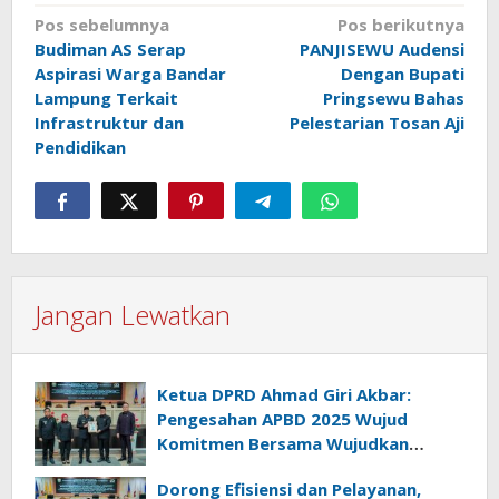
Navigasi
Pos sebelumnya
Pos berikutnya
Budiman AS Serap
PANJISEWU Audensi
pos
Aspirasi Warga Bandar
Dengan Bupati
Lampung Terkait
Pringsewu Bahas
Infrastruktur dan
Pelestarian Tosan Aji
Pendidikan
Jangan Lewatkan
Ketua DPRD Ahmad Giri Akbar:
Pengesahan APBD 2025 Wujud
Komitmen Bersama Wujudkan
Lampung Sejahtera
Dorong Efisiensi dan Pelayanan,