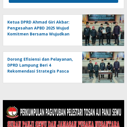
Ketua DPRD Ahmad Giri Akbar:
Pengesahan APBD 2025 Wujud
Komitmen Bersama Wujudkan
Lampung Sejahtera
Dorong Efisiensi dan Pelayanan,
DPRD Lampung Beri 4
Rekomendasi Strategis Pasca
Pengesahan APBD 2025