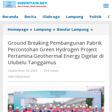
Lewati
ke
konten
Beranda
Berita
Olahraga
Lampung
Politik
O
Homepage
»
Lampung
»
Bandar Lampung
»
Ground
Breaking
Pembang
Ground Breaking Pembangunan Pabrik
Pabrik
Percontohan Green Hydrogen Project
Perconto
Pertamina Geothermal Energy Digelar di
Green
Ulubelu Tanggamus
Hydroge
Project
September 10, 2025
oleh
-
254 views
Pertamin
Diberitain
oleh
Diberitain
Geotherm
Energy
Digelar
di
Ulubelu
Tanggam