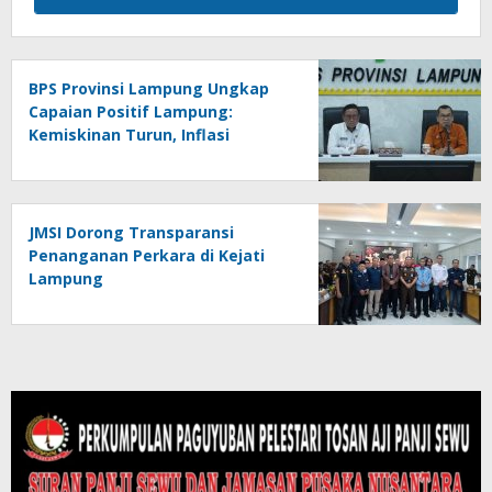
BPS Provinsi Lampung Ungkap
Capaian Positif Lampung:
Kemiskinan Turun, Inflasi
Terkendali, Ekonomi Terus
Tumbuh
JMSI Dorong Transparansi
Penanganan Perkara di Kejati
Lampung