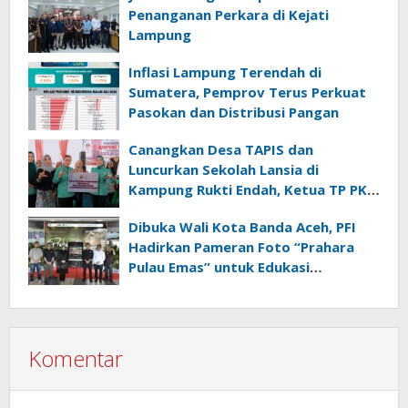
Penanganan Perkara di Kejati
Lampung
Inflasi Lampung Terendah di
Sumatera, Pemprov Terus Perkuat
Pasokan dan Distribusi Pangan
Canangkan Desa TAPIS dan
Luncurkan Sekolah Lansia di
Kampung Rukti Endah, Ketua TP PKK
Lampung Dorong Pembangunan
Dibuka Wali Kota Banda Aceh, PFI
SDM Dimulai dari Desa
Hadirkan Pameran Foto “Prahara
Pulau Emas” untuk Edukasi
Kebencanaan
Komentar