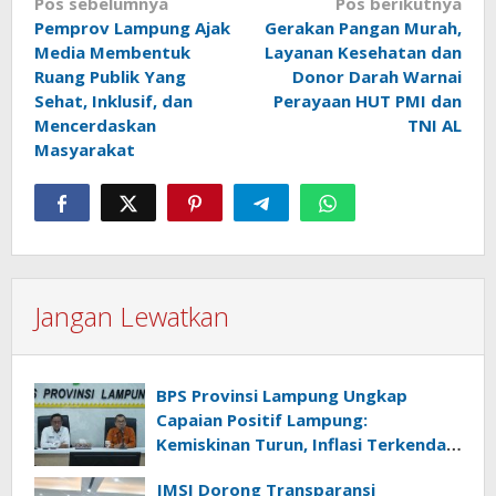
Navigasi
Pos sebelumnya
Pos berikutnya
Pemprov Lampung Ajak
Gerakan Pangan Murah,
pos
Media Membentuk
Layanan Kesehatan dan
Ruang Publik Yang
Donor Darah Warnai
Sehat, Inklusif, dan
Perayaan HUT PMI dan
Mencerdaskan
TNI AL
Masyarakat
Jangan Lewatkan
BPS Provinsi Lampung Ungkap
Capaian Positif Lampung:
Kemiskinan Turun, Inflasi Terkendali,
Ekonomi Terus Tumbuh
JMSI Dorong Transparansi