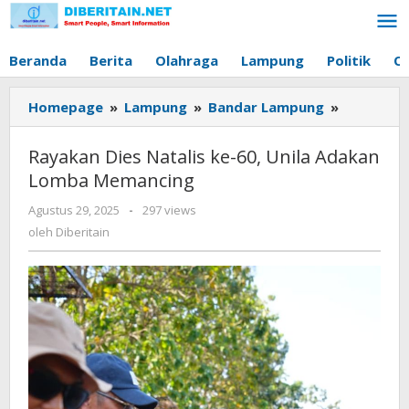
Lewati
ke
konten
Beranda
Berita
Olahraga
Lampung
Politik
O
Homepage
»
Lampung
»
Bandar Lampung
»
Rayakan
Dies
Natalis
Rayakan Dies Natalis ke-60, Unila Adakan
ke-
Lomba Memancing
60,
Unila
Agustus 29, 2025
oleh
-
297 views
Adakan
Diberitain
oleh
Diberitain
Lomba
Memanci