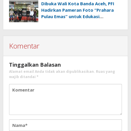
Dibuka Wali Kota Banda Aceh, PFI
SDM Dimulai dari Desa
Hadirkan Pameran Foto “Prahara
Pulau Emas” untuk Edukasi
Kebencanaan
Komentar
Tinggalkan Balasan
Alamat email Anda tidak akan dipublikasikan.
Ruas yang
wajib ditandai
*