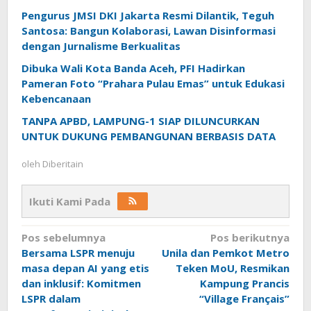
Pengurus JMSI DKI Jakarta Resmi Dilantik, Teguh
Santosa: Bangun Kolaborasi, Lawan Disinformasi
dengan Jurnalisme Berkualitas
Dibuka Wali Kota Banda Aceh, PFI Hadirkan
Pameran Foto “Prahara Pulau Emas” untuk Edukasi
Kebencanaan
TANPA APBD, LAMPUNG-1 SIAP DILUNCURKAN
UNTUK DUKUNG PEMBANGUNAN BERBASIS DATA
oleh
Diberitain
Ikuti Kami Pada
Navigasi
Pos sebelumnya
Pos berikutnya
Bersama LSPR menuju
Unila dan Pemkot Metro
pos
masa depan AI yang etis
Teken MoU, Resmikan
dan inklusif: Komitmen
Kampung Prancis
LSPR dalam
“Village Français”