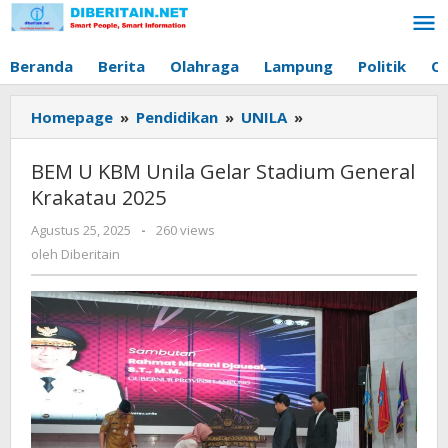
Lewati
ke
konten
Beranda
Berita
Olahraga
Lampung
Politik
O
Homepage
»
Pendidikan
»
UNILA
»
BEM
U
KBM
BEM U KBM Unila Gelar Stadium General
Unila
Krakatau 2025
Gelar
Stadium
Agustus 25, 2025
oleh
-
260 views
General
Diberitain
oleh
Diberitain
Krakatau
2025