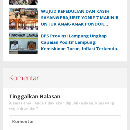
WUJUD KEPEDULIAN DAN KASIH
SAYANG PRAJURIT YONIF 7 MARINIR
UNTUK ANAK-ANAK PONDOK
PESANTREN NURUL HUDA
BPS Provinsi Lampung Ungkap
Capaian Positif Lampung:
Kemiskinan Turun, Inflasi Terkendali,
Ekonomi Terus Tumbuh
Komentar
Tinggalkan Balasan
Alamat email Anda tidak akan dipublikasikan.
Ruas yang
wajib ditandai
*