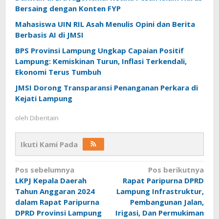
Bersaing dengan Konten FYP
Mahasiswa UIN RIL Asah Menulis Opini dan Berita
Berbasis AI di JMSI
BPS Provinsi Lampung Ungkap Capaian Positif
Lampung: Kemiskinan Turun, Inflasi Terkendali,
Ekonomi Terus Tumbuh
JMSI Dorong Transparansi Penanganan Perkara di
Kejati Lampung
oleh
Diberitain
Ikuti Kami Pada
Navigasi
Pos sebelumnya
Pos berikutnya
LKPJ Kepala Daerah
Rapat Paripurna DPRD
pos
Tahun Anggaran 2024
Lampung Infrastruktur,
dalam Rapat Paripurna
Pembangunan Jalan,
DPRD Provinsi Lampung
Irigasi, Dan Permukiman