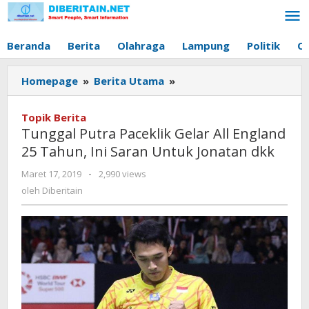
Lewati
ke
konten
Beranda
Berita
Olahraga
Lampung
Politik
O
Homepage
»
Berita Utama
»
Tunggal
Putra
Paceklik
Topik Berita
Gelar
Tunggal Putra Paceklik Gelar All England
All
25 Tahun, Ini Saran Untuk Jonatan dkk
England
25
Maret 17, 2019
oleh
-
2,990 views
Tahun,
Diberitain
oleh
Diberitain
Ini
Saran
Untuk
Jonatan
dkk