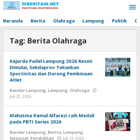
Lewati
ke
konten
Beranda
Berita
Olahraga
Lampung
Politik
O
Tag:
Berita Olahraga
Kejurda Padel Lampung 2026 Resmi
Dimulai, Sekdaprov Tekankan
Sportivitas dan Dorong Pembinaan
Atlet
Bandar Lampung
,
Lampung
,
Olahraga
Juli 25, 2026
oleh
Diberitain
Mahatma Kemal Alfarezi raih Medali
pada PBTI Series 2026
Bandar Lampung
,
Berita
,
Lampung
,
Nasional
,
Pendidikan
Juli 13, 2026
oleh