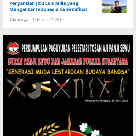
Pergantian Jitu Luis Milla yang
Mengantar Indonesia ke Semifinal
Olahraga
Maret 17, 2019
oleh
Diberitain