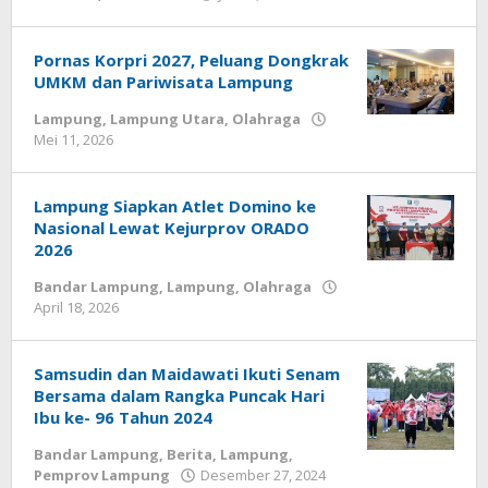
Diberitain
Pornas Korpri 2027, Peluang Dongkrak
UMKM dan Pariwisata Lampung
Lampung
,
Lampung Utara
,
Olahraga
Mei 11, 2026
oleh
Diberitain
Lampung Siapkan Atlet Domino ke
Nasional Lewat Kejurprov ORADO
2026
Bandar Lampung
,
Lampung
,
Olahraga
April 18, 2026
oleh
Diberitain
Samsudin dan Maidawati Ikuti Senam
Bersama dalam Rangka Puncak Hari
Ibu ke- 96 Tahun 2024
Bandar Lampung
,
Berita
,
Lampung
,
Pemprov Lampung
Desember 27, 2024
oleh