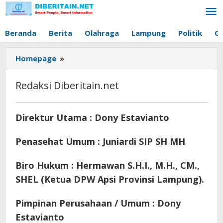
Lewati
ke
konten
Beranda
Berita
Olahraga
Lampung
Politik
O
Homepage
»
Redaksi
Diberitain.net
Redaksi Diberitain.net
Januari
Direktur Utama : Dony Estavianto
29,
2026
Penasehat Umum : Juniardi SIP SH MH
oleh
Diberitain
Biro Hukum : Hermawan S.H.I., M.H., CM.,
SHEL (Ketua DPW Apsi Provinsi Lampung).
Pimpinan Perusahaan / Umum : Dony
Estavianto