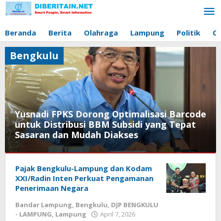
Lewati
ke
konten
Beranda
Berita
Olahraga
Lampung
Politik
O
Bengkulu
Yusnadi FPKS Dorong Optimalisasi Barcode
untuk Distribusi BBM Subsidi yang Tepat
Sasaran dan Mudah Diakses
Bandar
Pajak Bengkulu-Lampung dan Kodam
Lampung
,
Bengkulu
XXI/Radin Inten Perkuat Pengamanan
,
Berita
,
Penerimaan Negara
DPRD
Bandar Lampung
,
Bengkulu
,
DJP BENGKULU
Lampung
,
- LAMPUNG
,
Lampung
April 7, 2026
oleh
Lampung
,