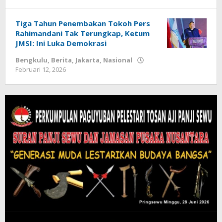
Diberitain
Nasional
Mei
Tiga Tahun Penembakan Tokoh Pers
22,
Rahimandani Tak Terungkap, Ketum
2026
JMSI: Ini Luka Demokrasi
oleh
Diberitain
Bengkulu
,
Berita
,
Jakarta
,
Nasional
Februari 12, 2026
oleh
Diberitain