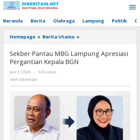
Lewati
ke
konten
Beranda
Berita
Olahraga
Lampung
Politik
O
Homepage
»
Berita Utama
»
Sekber
Pantau
MBG
Sekber Pantau MBG Lampung Apresiasi
Lampung
Pergantian Kepala BGN
Apresiasi
Pergantian
Juni 3, 2026
oleh
-
120 views
Kepala
Diberitain
oleh
Diberitain
BGN