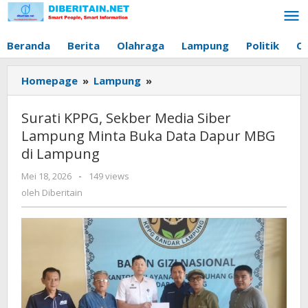
Lewati
ke
konten
Beranda
Berita
Olahraga
Lampung
Politik
O
Homepage
»
Lampung
»
Surati
KPPG,
Sekber
Surati KPPG, Sekber Media Siber
Media
Lampung Minta Buka Data Dapur MBG
Siber
di Lampung
Lampung
Minta
Mei 18, 2026
oleh
-
149 views
Buka
Diberitain
oleh
Diberitain
Data
Dapur
MBG
di
Lampung