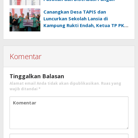
Canangkan Desa TAPIS dan
Luncurkan Sekolah Lansia di
Kampung Rukti Endah, Ketua TP PKK
Lampung Dorong Pembangunan
SDM Dimulai dari Desa
Komentar
Tinggalkan Balasan
Alamat email Anda tidak akan dipublikasikan.
Ruas yang
wajib ditandai
*