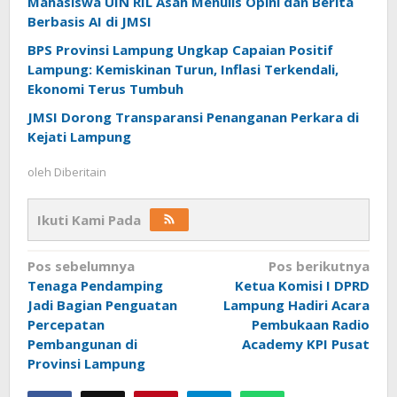
Mahasiswa UIN RIL Asah Menulis Opini dan Berita
Berbasis AI di JMSI
BPS Provinsi Lampung Ungkap Capaian Positif
Lampung: Kemiskinan Turun, Inflasi Terkendali,
Ekonomi Terus Tumbuh
JMSI Dorong Transparansi Penanganan Perkara di
Kejati Lampung
oleh
Diberitain
Ikuti Kami Pada
Navigasi
Pos sebelumnya
Pos berikutnya
Tenaga Pendamping
Ketua Komisi I DPRD
pos
Jadi Bagian Penguatan
Lampung Hadiri Acara
Percepatan
Pembukaan Radio
Pembangunan di
Academy KPI Pusat
Provinsi Lampung