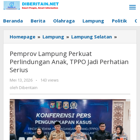
Lewati
ke
konten
Beranda
Berita
Olahraga
Lampung
Politik
O
Homepage
»
Lampung
»
Lampung Selatan
»
Pemprov
Lampung
Perkuat
Pemprov Lampung Perkuat
Perlindu
Perlindungan Anak, TPPO Jadi Perhatian
Anak,
Serius
TPPO
Jadi
Mei 13, 2026
oleh
-
143 views
Perhatia
Diberitain
oleh
Diberitain
Serius