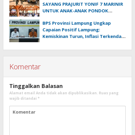
SAYANG PRAJURIT YONIF 7 MARINIR
UNTUK ANAK-ANAK PONDOK
PESANTREN NURUL HUDA
BPS Provinsi Lampung Ungkap
Capaian Positif Lampung:
Kemiskinan Turun, Inflasi Terkendali,
Ekonomi Terus Tumbuh
Komentar
Tinggalkan Balasan
Alamat email Anda tidak akan dipublikasikan.
Ruas yang
wajib ditandai
*