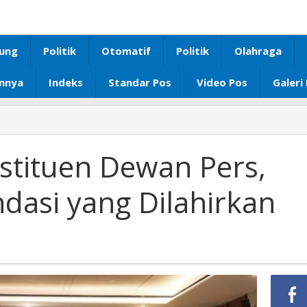
ung
Politik
Otomatif
Politik
Olahraga
innya
Indeks
Standar Pos
Video Pos
Galeri
stituen Dewan Pers,
dasi yang Dilahirkan