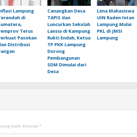
Inflasi Lampung
Canangkan Desa
Lima Mahasiswa
Terendah di
TAPIS dan
UIN Raden Intan
Sumatera,
Luncurkan Sekolah
Lampung Mulai
Pemprov Terus
Lansia di Kampung
PKL di JMSI
Perkuat Pasokan
Rukti Endah, Ketua
Lampung
dan Distribusi
TP PKK Lampung
Pangan
Dorong
Pembangunan
SDM Dimulai dari
Desa
 yang wajib ditandai
*