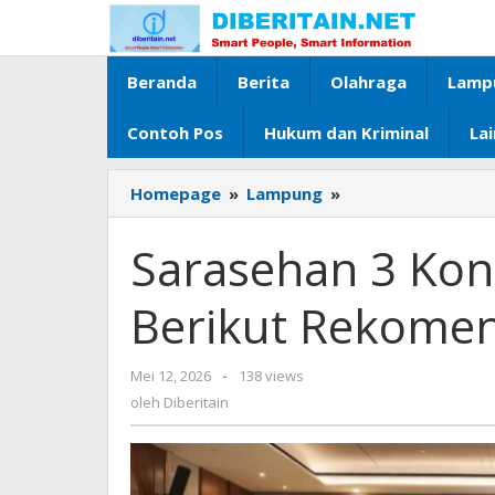
Lewati
ke
konten
Beranda
Berita
Olahraga
Lamp
Contoh Pos
Hukum dan Kriminal
La
Homepage
»
Lampung
»
Sarasehan
3
Konstituen
Sarasehan 3 Kon
Dewan
Pers,
Berikut Rekomen
Berikut
Rekomendasi
yang
Mei 12, 2026
oleh
-
138 views
Dilahirkan
Diberitain
oleh
Diberitain