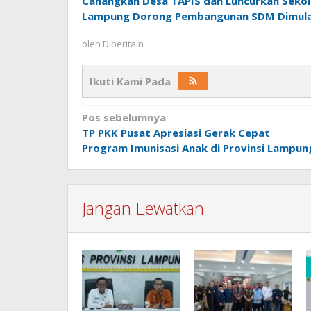
Canangkan Desa TAPIS dan Luncurkan Sekola
Lampung Dorong Pembangunan SDM Dimulai
oleh
Diberitain
Ikuti Kami Pada
Navigasi
Pos sebelumnya
TP PKK Pusat Apresiasi Gerak Cepat
pos
Program Imunisasi Anak di Provinsi Lampun
Jangan Lewatkan