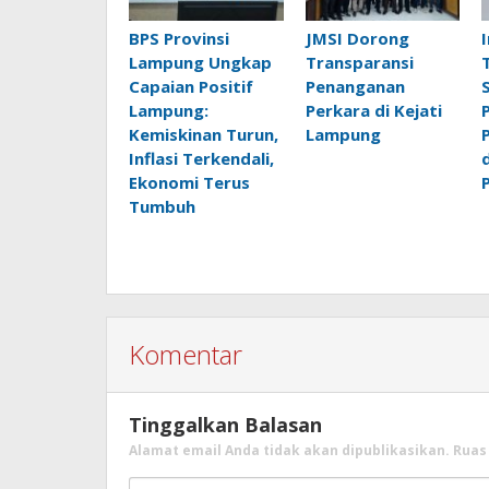
BPS Provinsi
JMSI Dorong
Lampung Ungkap
Transparansi
Capaian Positif
Penanganan
Lampung:
Perkara di Kejati
Kemiskinan Turun,
Lampung
Inflasi Terkendali,
Ekonomi Terus
Tumbuh
Komentar
Tinggalkan Balasan
Alamat email Anda tidak akan dipublikasikan.
Ruas