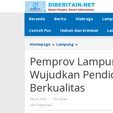
Lewati
ke
konten
Beranda
Berita
Olahraga
Lamp
Contoh Pos
Hukum dan Kriminal
La
Homepage
»
Lampung
»
Pemprov
Lampung
Perkuat
Pemprov Lampun
SPMB,
Wujudkan
Wujudkan Pendid
Pendidikan
Inklusif
Berkualitas
dan
Berkualitas
Mei 8, 2026
oleh
-
120 views
Diberitain
oleh
Diberitain