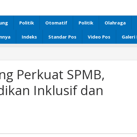
ung
Politik
Otomatif
Politik
Olahraga
innya
Indeks
Standar Pos
Video Pos
Galeri
g Perkuat SPMB,
ikan Inklusif dan