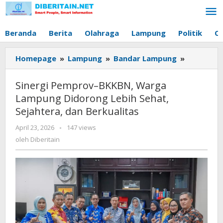
Lewati
ke
konten
Beranda
Berita
Olahraga
Lampung
Politik
O
Homepage
»
Lampung
»
Bandar Lampung
»
Sinergi
Pemprov
BKKBN,
Sinergi Pemprov–BKKBN, Warga
Warga
Lampung Didorong Lebih Sehat,
Lampung
Sejahtera, dan Berkualitas
Didorong
Lebih
April 23, 2026
oleh
-
147 views
Sehat,
Diberitain
oleh
Diberitain
Sejahtera
dan
Berkualit