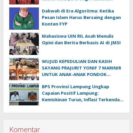
Perkuat Karakter Generasi Muda
Dakwah di Era Algoritma: Ketika
Pesan Islam Harus Bersaing dengan
Konten FYP
Mahasiswa UIN RIL Asah Menulis
Opini dan Berita Berbasis AI di JMSI
WUJUD KEPEDULIAN DAN KASIH
SAYANG PRAJURIT YONIF 7 MARINIR
UNTUK ANAK-ANAK PONDOK
PESANTREN NURUL HUDA
BPS Provinsi Lampung Ungkap
Capaian Positif Lampung:
Kemiskinan Turun, Inflasi Terkendali,
Ekonomi Terus Tumbuh
Komentar