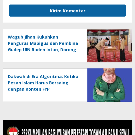
Wagub Jihan Kukuhkan
Pengurus Mabigus dan Pembina
Gudep UIN Raden Intan, Dorong
Pramuka Perkuat Karakter
Generasi Muda
Dakwah di Era Algoritma: Ketika
Pesan Islam Harus Bersaing
dengan Konten FYP