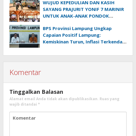
WUJUD KEPEDULIAN DAN KASIH
SAYANG PRAJURIT YONIF 7 MARINIR
UNTUK ANAK-ANAK PONDOK
PESANTREN NURUL HUDA
BPS Provinsi Lampung Ungkap
Capaian Positif Lampung:
Kemiskinan Turun, Inflasi Terkendali,
Ekonomi Terus Tumbuh
Komentar
Tinggalkan Balasan
Alamat email Anda tidak akan dipublikasikan.
Ruas yang
wajib ditandai
*