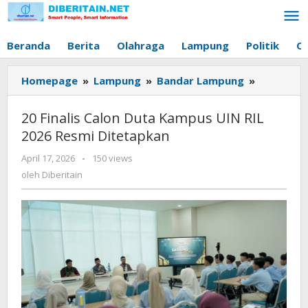
Lewati
ke
konten
Beranda
Berita
Olahraga
Lampung
Politik
O
Homepage
»
Lampung
»
Bandar Lampung
»
20
Finalis
Calon
20 Finalis Calon Duta Kampus UIN RIL
Duta
2026 Resmi Ditetapkan
Kampus
UIN
April 17, 2026
oleh
-
150 views
RIL
Diberitain
oleh
Diberitain
2026
Resmi
Ditetapk