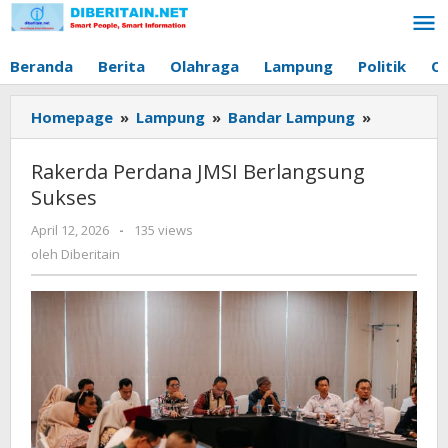
Lewati
ke
konten
Beranda
Berita
Olahraga
Lampung
Politik
O
Homepage
»
Lampung
»
Bandar Lampung
»
Rakerda
Perdana
JMSI
Rakerda Perdana JMSI Berlangsung
Berlangs
Sukses
Sukses
April 12, 2026
oleh
-
135 views
Diberitain
oleh
Diberitain