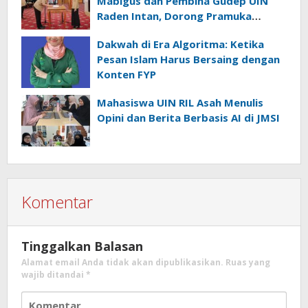
Mabigus dan Pembina Gudep UIN
Raden Intan, Dorong Pramuka
Perkuat Karakter Generasi Muda
Dakwah di Era Algoritma: Ketika
Pesan Islam Harus Bersaing dengan
Konten FYP
Mahasiswa UIN RIL Asah Menulis
Opini dan Berita Berbasis AI di JMSI
Komentar
Tinggalkan Balasan
Alamat email Anda tidak akan dipublikasikan.
Ruas yang
wajib ditandai
*