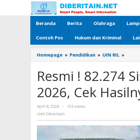
Lewati
ke
konten
Beranda
Berita
Olahraga
Lamp
Contoh Pos
Hukum dan Kriminal
La
Homepage
»
Pendidikan
»
UIN RIL
»
Resmi
!
82.27
Resmi ! 82.274 
Siswa
Lulus
2026, Cek Hasilny
SPAN-
PTKIN
2026,
April 8, 2026
oleh
-
153 views
Cek
Diberitain
oleh
Diberitain
Hasil
Disini