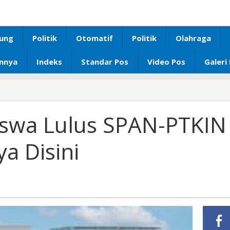
ung
Politik
Otomatif
Politik
Olahraga
innya
Indeks
Standar Pos
Video Pos
Galeri
4
Siswa Lulus SPAN-PTKIN
a Disini
nya