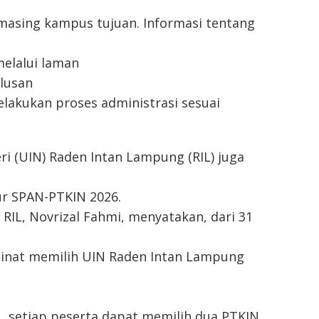
-masing kampus tujuan. Informasi tentang
elalui laman
ulusan
elakukan proses administrasi sesuai
ri (UIN) Raden Intan Lampung (RIL) juga
lur SPAN-PTKIN 2026.
IL, Novrizal Fahmi, menyatakan, dari 31
eminat memilih UIN Raden Intan Lampung
 setiap peserta dapat memilih dua PTKIN