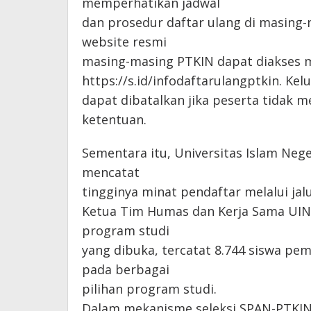
memperhatikan jadwal
dan prosedur daftar ulang di masing
website resmi
masing-masing PTKIN dapat diakses m
https://s.id/infodaftarulangptkin. Kel
dapat dibatalkan jika peserta tidak m
ketentuan.
Sementara itu, Universitas Islam Nege
mencatat
tingginya minat pendaftar melalui ja
Ketua Tim Humas dan Kerja Sama UIN R
program studi
yang dibuka, tercatat 8.744 siswa p
pada berbagai
pilihan program studi.
Dalam mekanisme seleksi SPAN-PTKIN,