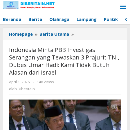
Lewati
ke
konten
Beranda
Berita
Olahraga
Lampung
Politik
O
Homepage
»
Berita Utama
»
Indonesia
Minta
PBB
Indonesia Minta PBB Investigasi
Investigasi
Serangan yang Tewaskan 3 Prajurit TNI,
Serangan
Dubes Umar Hadi: Kami Tidak Butuh
yang
Alasan dari Israel
Tewaskan
3
April 1, 2026
oleh
-
148 views
Prajurit
Diberitain
oleh
Diberitain
TNI,
Dubes
Umar
Hadi:
Kami
Tidak
Butuh