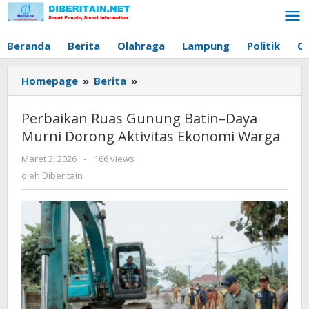
Lewati
ke
konten
Beranda
Berita
Olahraga
Lampung
Politik
O
Homepage
»
Berita
»
Perbaikan
Ruas
Gunung
Perbaikan Ruas Gunung Batin–Daya
Batin–
Murni Dorong Aktivitas Ekonomi Warga
Daya
Murni
Maret 3, 2026
oleh
-
166 views
Dorong
Diberitain
oleh
Diberitain
Aktivitas
Ekonomi
Warga