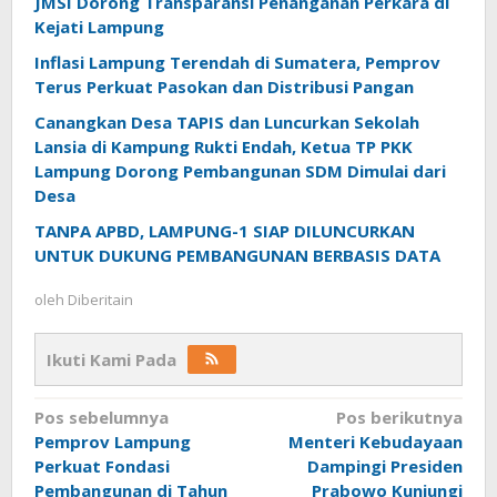
JMSI Dorong Transparansi Penanganan Perkara di
Kejati Lampung
Inflasi Lampung Terendah di Sumatera, Pemprov
Terus Perkuat Pasokan dan Distribusi Pangan
Canangkan Desa TAPIS dan Luncurkan Sekolah
Lansia di Kampung Rukti Endah, Ketua TP PKK
Lampung Dorong Pembangunan SDM Dimulai dari
Desa
TANPA APBD, LAMPUNG-1 SIAP DILUNCURKAN
UNTUK DUKUNG PEMBANGUNAN BERBASIS DATA
oleh
Diberitain
Ikuti Kami Pada
Navigasi
Pos sebelumnya
Pos berikutnya
Pemprov Lampung
Menteri Kebudayaan
pos
Perkuat Fondasi
Dampingi Presiden
Pembangunan di Tahun
Prabowo Kunjungi