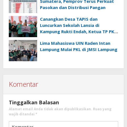
Sumatera, Pemprov Terus Perkuat
Pasokan dan Distribusi Pangan
Canangkan Desa TAPIS dan
Luncurkan Sekolah Lansia di
Kampung Rukti Endah, Ketua TP PKK
Lampung Dorong Pembangunan
Lima Mahasiswa UIN Raden Intan
SDM Dimulai dari Desa
Lampung Mulai PKL di JMSI Lampung
Komentar
Tinggalkan Balasan
Alamat email Anda tidak akan dipublikasikan.
Ruas yang
wajib ditandai
*