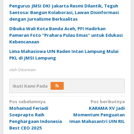
Pengurus JMSI DKI Jakarta Resmi Dilantik, Teguh
Santosa: Bangun Kolaborasi, Lawan Disinformasi
dengan Jurnalisme Berkualitas
Dibuka Wali Kota Banda Aceh, PFI Hadirkan
Pameran Foto “Prahara Pulau Emas” untuk Edukasi
Kebencanaan
Lima Mahasiswa UIN Raden Intan Lampung Mulai
PKL di JMSI Lampung
oleh
Diberitain
Ikuti Kami Pada
Navigasi
Pos sebelumnya
Pos berikutnya
Mohamad Feriadi
KARAMA XV Jadi
pos
Soeprapto Raih
Momentum Penguatan
Penghargaan Indonesia
Iman Mahasantri UIN RIL
Best CEO 2025