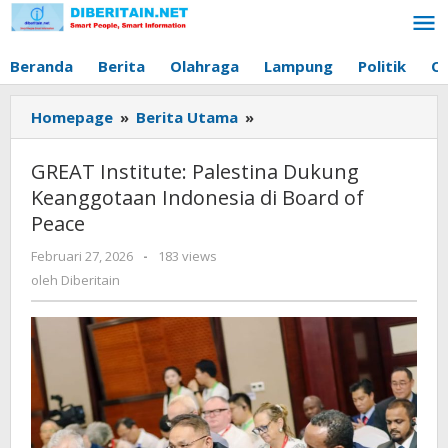
Lewati
ke
konten
Beranda
Berita
Olahraga
Lampung
Politik
O
Homepage
»
Berita Utama
»
GREAT
Institute:
Palestina
GREAT Institute: Palestina Dukung
Dukung
Keanggotaan Indonesia di Board of
Keanggotaan
Peace
Indonesia
di
Februari 27, 2026
oleh
-
183 views
Board
Diberitain
oleh
Diberitain
of
Peace