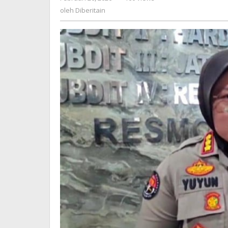
pelarian
Diberitain
oleh
Diberitain
kian
terkepung