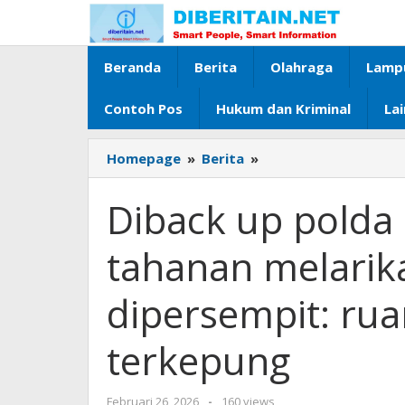
Lewati
ke
konten
Beranda
Berita
Olahraga
Lamp
Contoh Pos
Hukum dan Kriminal
La
Homepage
»
Berita
»
Diback
up
polda
Diback up polda
lampung,
perburuan
tahanan melarika
5
tahanan
dipersempit: rua
melarikan
diri
makin
terkepung
dipersempit:
ruang
gerak
Februari 26, 2026
oleh
-
160 views