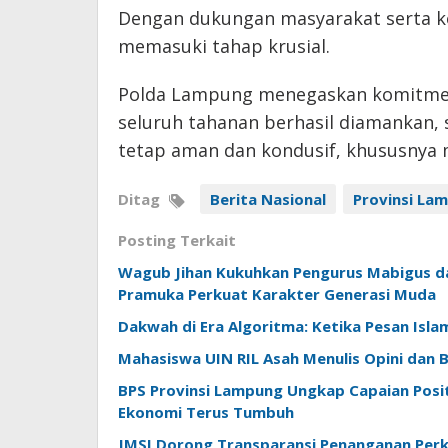
Dengan dukungan masyarakat serta ke
memasuki tahap krusial.
Polda Lampung menegaskan komitmen
seluruh tahanan berhasil diamankan,
tetap aman dan kondusif, khususnya m
Ditag
Berita Nasional
Provinsi La
Posting Terkait
Wagub Jihan Kukuhkan Pengurus Mabigus d
Pramuka Perkuat Karakter Generasi Muda
Dakwah di Era Algoritma: Ketika Pesan Isl
Mahasiswa UIN RIL Asah Menulis Opini dan Be
BPS Provinsi Lampung Ungkap Capaian Positi
Ekonomi Terus Tumbuh
JMSI Dorong Transparansi Penanganan Perk