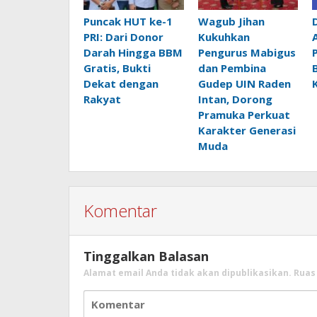
Puncak HUT ke-1
Wagub Jihan
PRI: Dari Donor
Kukuhkan
Darah Hingga BBM
Pengurus Mabigus
Gratis, Bukti
dan Pembina
Dekat dengan
Gudep UIN Raden
Rakyat
Intan, Dorong
Pramuka Perkuat
Karakter Generasi
Muda
Komentar
Tinggalkan Balasan
Alamat email Anda tidak akan dipublikasikan.
Ruas