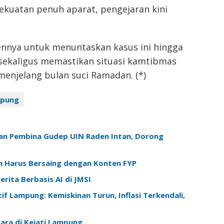
kuatan penuh aparat, pengejaran kini
nya untuk menuntaskan kasus ini hingga
 sekaligus memastikan situasi kamtibmas
enjelang bulan suci Ramadan. (*)
mpung
an Pembina Gudep UIN Raden Intan, Dorong
am Harus Bersaing dengan Konten FYP
rita Berbasis AI di JMSI
f Lampung: Kemiskinan Turun, Inflasi Terkendali,
ara di Kejati Lampung