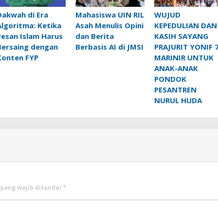
Dakwah di Era
Mahasiswa UIN RIL
WUJUD
Algoritma: Ketika
Asah Menulis Opini
KEPEDULIAN DAN
Pesan Islam Harus
dan Berita
KASIH SAYANG
Bersaing dengan
Berbasis AI di JMSI
PRAJURIT YONIF 
Konten FYP
MARINIR UNTUK
ANAK-ANAK
PONDOK
PESANTREN
NURUL HUDA
 yang wajib ditandai
*