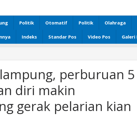
ung
Politik
Otomatif
Politik
Olahraga
innya
Indeks
Standar Pos
Video Pos
Galeri
 lampung, perburuan 5
n diri makin
ng gerak pelarian kian