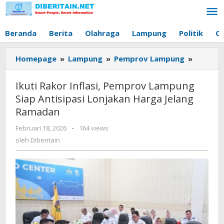
Lewati
ke
konten
Beranda
Berita
Olahraga
Lampung
Politik
O
Homepage
»
Lampung
»
Pemprov Lampung
»
Ikuti
Rakor
Inflasi,
Ikuti Rakor Inflasi, Pemprov Lampung
Pempro
Siap Antisipasi Lonjakan Harga Jelang
Lampun
Ramadan
Siap
Antisipa
Februari 18, 2026
oleh
-
164 views
Lonjaka
Diberitain
oleh
Diberitain
Harga
Jelang
Ramada