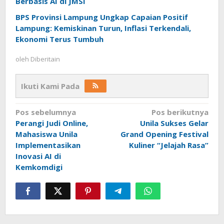
Berbasis AI di JMSI
BPS Provinsi Lampung Ungkap Capaian Positif
Lampung: Kemiskinan Turun, Inflasi Terkendali,
Ekonomi Terus Tumbuh
oleh
Diberitain
Ikuti Kami Pada
Navigasi
Pos sebelumnya
Pos berikutnya
Perangi Judi Online,
Unila Sukses Gelar
pos
Mahasiswa Unila
Grand Opening Festival
Implementasikan
Kuliner “Jelajah Rasa”
Inovasi AI di
Kemkomdigi