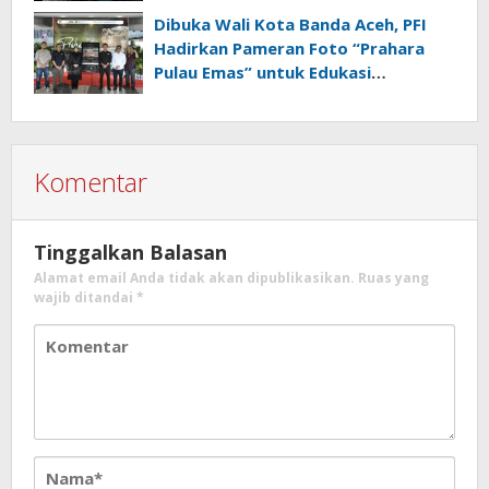
Lampung Dorong Pembangunan
Dibuka Wali Kota Banda Aceh, PFI
SDM Dimulai dari Desa
Hadirkan Pameran Foto “Prahara
Pulau Emas” untuk Edukasi
Kebencanaan
Komentar
Tinggalkan Balasan
Alamat email Anda tidak akan dipublikasikan.
Ruas yang
wajib ditandai
*