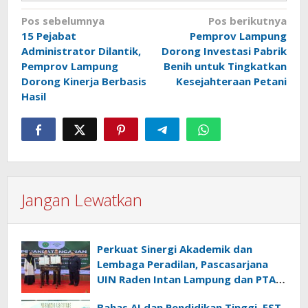
Navigasi
Pos sebelumnya
Pos berikutnya
15 Pejabat
Pemprov Lampung
pos
Administrator Dilantik,
Dorong Investasi Pabrik
Pemprov Lampung
Benih untuk Tingkatkan
Dorong Kinerja Berbasis
Kesejahteraan Petani
Hasil
Jangan Lewatkan
Perkuat Sinergi Akademik dan
Lembaga Peradilan, Pascasarjana
UIN Raden Intan Lampung dan PTA
Bandar Lampung Resmi Jalin Kerja
Bahas AI dan Pendidikan Tinggi, FST