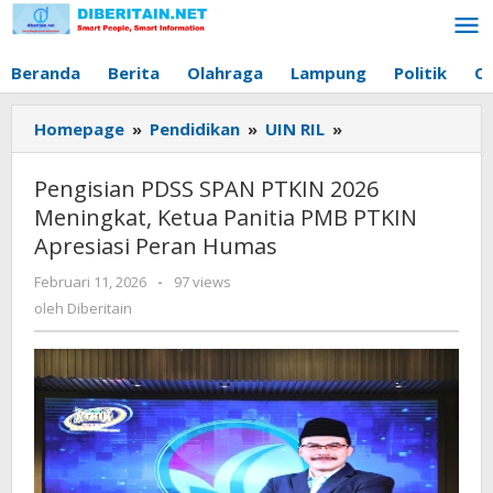
Lewati
ke
konten
Beranda
Berita
Olahraga
Lampung
Politik
O
Homepage
»
Pendidikan
»
UIN RIL
»
Pengisian
PDSS
SPAN
Pengisian PDSS SPAN PTKIN 2026
PTKIN
Meningkat, Ketua Panitia PMB PTKIN
2026
Apresiasi Peran Humas
Meningkat,
Ketua
Februari 11, 2026
oleh
-
97 views
Panitia
Diberitain
oleh
Diberitain
PMB
PTKIN
Apresiasi
Peran
Humas