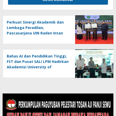
Perkuat Sinergi Akademik dan
Lembaga Peradilan,
Pascasarjana UIN Raden Intan
Lampung dan PTA Bandar
Lampung Resmi Jalin Kerja Sama
Bahas AI dan Pendidikan Tinggi,
FST dan Pusat SALI LPM Hadirkan
Akademisi University of
Nottingham Ningbo China