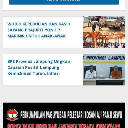
WUJUD KEPEDULIAN DAN KASIH
SAYANG PRAJURIT YONIF 7
MARINIR UNTUK ANAK-ANAK
PONDOK PESANTREN NURUL
HUDA
BPS Provinsi Lampung Ungkap
Capaian Positif Lampung:
Kemiskinan Turun, Inflasi
Terkendali, Ekonomi Terus
Tumbuh