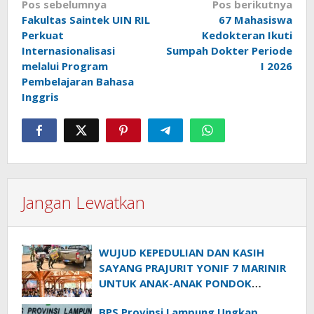
Navigasi
Pos sebelumnya
Pos berikutnya
Fakultas Saintek UIN RIL
67 Mahasiswa
pos
Perkuat
Kedokteran Ikuti
Internasionalisasi
Sumpah Dokter Periode
melalui Program
I 2026
Pembelajaran Bahasa
Inggris
Jangan Lewatkan
WUJUD KEPEDULIAN DAN KASIH
SAYANG PRAJURIT YONIF 7 MARINIR
UNTUK ANAK-ANAK PONDOK
PESANTREN NURUL HUDA
BPS Provinsi Lampung Ungkap