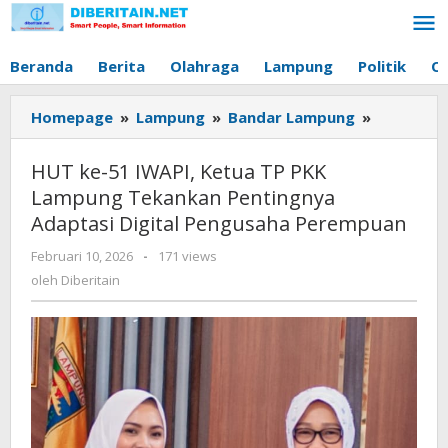
Lewati
ke
konten
Beranda
Berita
Olahraga
Lampung
Politik
O
Homepage
»
Lampung
»
Bandar Lampung
»
HUT
ke-
51
HUT ke-51 IWAPI, Ketua TP PKK
IWAPI,
Lampung Tekankan Pentingnya
Ketua
Adaptasi Digital Pengusaha Perempuan
TP
PKK
Februari 10, 2026
oleh
-
171 views
Lampung
Diberitain
oleh
Diberitain
Tekankan
Pentingn
Adaptasi
Digital
Pengusah
Perempu