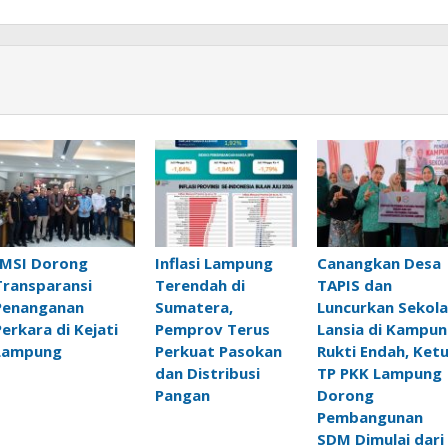
JMSI Dorong
Inflasi Lampung
Canangkan Desa
Transparansi
Terendah di
TAPIS dan
Penanganan
Sumatera,
Luncurkan Sekol
Perkara di Kejati
Pemprov Terus
Lansia di Kampu
Lampung
Perkuat Pasokan
Rukti Endah, Ket
dan Distribusi
TP PKK Lampung
Pangan
Dorong
Pembangunan
SDM Dimulai dari