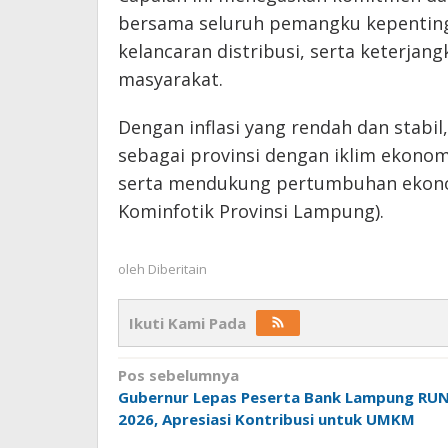
bersama seluruh pemangku kepenting
kelancaran distribusi, serta keterja
masyarakat.
Dengan inflasi yang rendah dan stab
sebagai provinsi dengan iklim ekonom
serta mendukung pertumbuhan ekonom
Kominfotik Provinsi Lampung).
oleh
Diberitain
Ikuti Kami Pada
Navigasi
Pos sebelumnya
Gubernur Lepas Peserta Bank Lampung RU
pos
2026, Apresiasi Kontribusi untuk UMKM