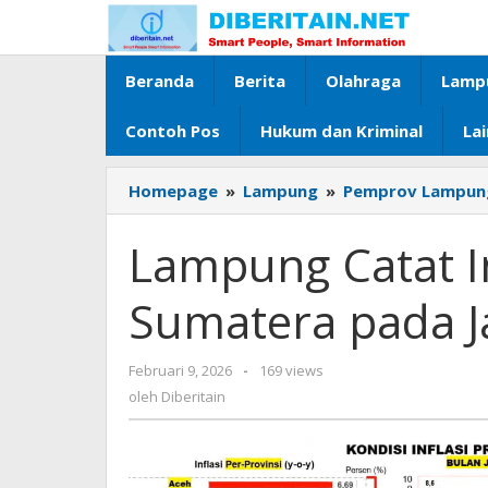
Lewati
ke
konten
Beranda
Berita
Olahraga
Lamp
Contoh Pos
Hukum dan Kriminal
La
Homepage
»
Lampung
»
Pemprov Lampun
Lampung Catat In
Sumatera pada J
Februari 9, 2026
oleh
-
169 views
Diberitain
oleh
Diberitain