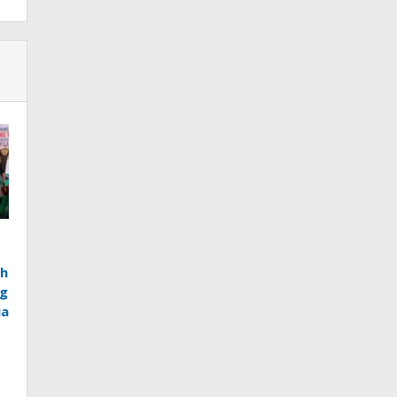
ah
ng
ua