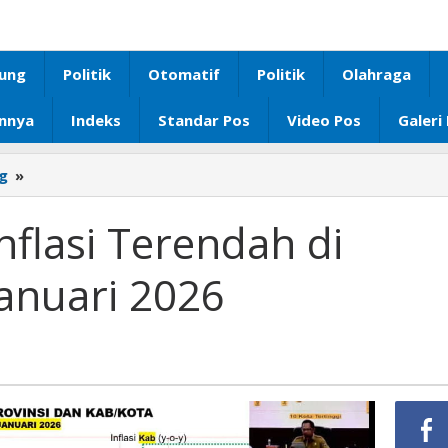
ung
Politik
Otomatif
Politik
Olahraga
innya
Indeks
Standar Pos
Video Pos
Galeri
g
»
Lampung
Catat
Inflasi
flasi Terendah di
Terendah
di
anuari 2026
Sumatera
pada
Januari
2026