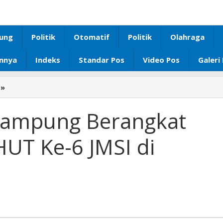
ung
Politik
Otomatif
Politik
Olahraga
innya
Indeks
Standar Pos
Video Pos
Galeri
»
‎Kontingen
JMSI
Lampung
 Lampung Berangkat
Berangkat
Hadiri
HUT Ke-6 JMSI di
HPN
dan
HUT
Ke-
6
JMSI
di
Banten