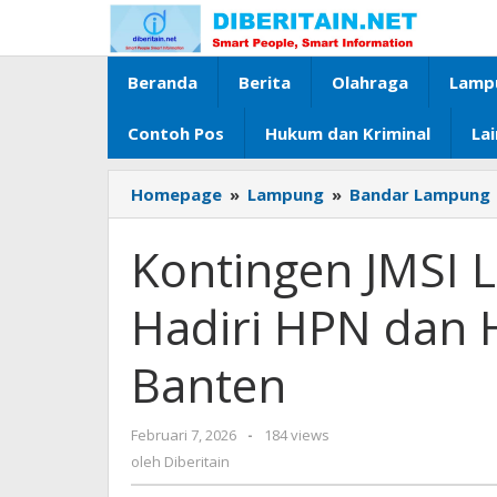
Lewati
ke
konten
Beranda
Berita
Olahraga
Lamp
Contoh Pos
Hukum dan Kriminal
La
Homepage
»
Lampung
»
Bandar Lampung
‎Kontingen JMSI
Hadiri HPN dan 
Banten ‎
Februari 7, 2026
oleh
-
184 views
Diberitain
oleh
Diberitain