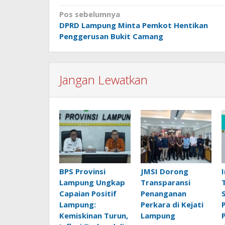
Navigasi
Pos sebelumnya
DPRD Lampung Minta Pemkot Hentikan
pos
Penggerusan Bukit Camang
Jangan Lewatkan
BPS Provinsi
JMSI Dorong
Lampung Ungkap
Transparansi
Capaian Positif
Penanganan
Lampung:
Perkara di Kejati
Kemiskinan Turun,
Lampung