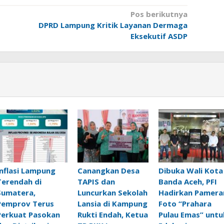
Pos berikutnya
DPRD Lampung Kritik Layanan Dermaga
Eksekutif ASDP
Inflasi Lampung
Canangkan Desa
Dibuka Wali Kota
Terendah di
TAPIS dan
Banda Aceh, PFI
Sumatera,
Luncurkan Sekolah
Hadirkan Pamera
Pemprov Terus
Lansia di Kampung
Foto “Prahara
Perkuat Pasokan
Rukti Endah, Ketua
Pulau Emas” untu