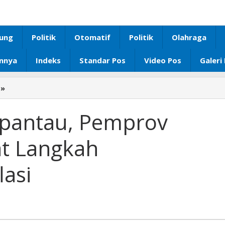
ung
Politik
Otomatif
Politik
Olahraga
innya
Indeks
Standar Pos
Video Pos
Galeri
»
Harga
Pangan
Dipantau,
ipantau, Pemprov
Pemprov
Lampung
t Langkah
Perkuat
Langkah
lasi
Pengendalian
Inflasi