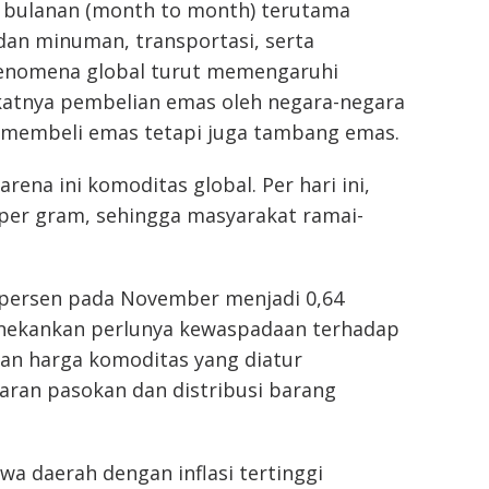
si bulanan (month to month) terutama
an minuman, transportasi, serta
Fenomena global turut memengaruhi
katnya pembelian emas oleh negara-negara
a membeli emas tetapi juga tambang emas.
ena ini komoditas global. Per hari ini,
per gram, sehingga masyarakat ramai-
17 persen pada November menjadi 0,64
nekankan perlunya kewaspadaan terhadap
kan harga komoditas yang diatur
aran pasokan dan distribusi barang
a daerah dengan inflasi tertinggi