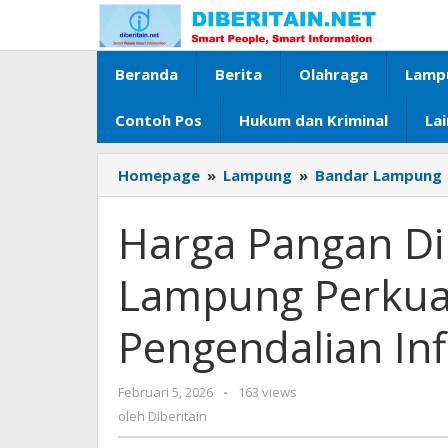
Lewati
ke
konten
Beranda
Berita
Olahraga
Lamp
Contoh Pos
Hukum dan Kriminal
La
Homepage
»
Lampung
»
Bandar Lampung
Harga Pangan D
Lampung Perkua
Pengendalian Inf
Februari 5, 2026
oleh
-
163 views
Diberitain
oleh
Diberitain