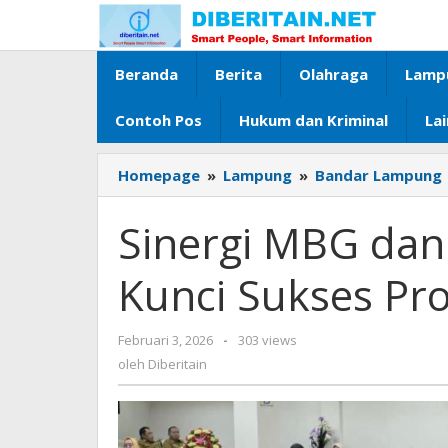
Lewati
ke
konten
Beranda
Berita
Olahraga
Lamp
Contoh Pos
Hukum dan Kriminal
La
Homepage
»
Lampung
»
Bandar Lampung
Sinergi MBG dan
Kunci Sukses P
Februari 3, 2026
oleh
-
303 views
Diberitain
oleh
Diberitain