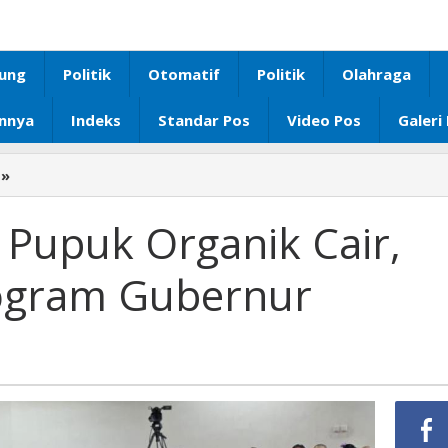
ung
Politik
Otomatif
Politik
Olahraga
innya
Indeks
Standar Pos
Video Pos
Galeri
»
Sinergi
MBG
dan
 Pupuk Organik Cair,
Pupuk
Organik
rogram Gubernur
Cair,
Kunci
Sukses
Program
Gubernur