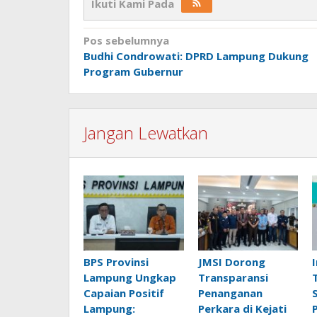
Ikuti Kami Pada
Navigasi
Pos sebelumnya
Budhi Condrowati: DPRD Lampung Dukung
pos
Program Gubernur
Jangan Lewatkan
BPS Provinsi
JMSI Dorong
Lampung Ungkap
Transparansi
Capaian Positif
Penanganan
Lampung:
Perkara di Kejati